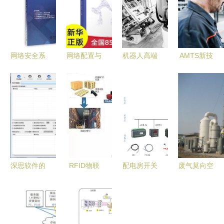
网络安全系
网络配置与
机器人高端
AMTS新技
统集成(“十
管理
智能装备技
术颠覆传统
二五”职业
术推荐 工
2018汽车
教育国家规
业机器人行
这样造——
划教材(经
业机遇与趋
重塑网络系
全国职业教
势与网络系
统集成新格
育教材审定
统集成
局
委员会审
深思软件的
RFID物联
配电房开关
废气莫向空
定) 高等职
合法使用与
网推动供应
柜母排无线
中排，制药
业教育精品
网络安全准
链全程数据
测温应用案
废气需处理
示范教材
入的价值讨
可视化 值
例 网络系
——网络系
(信息安全