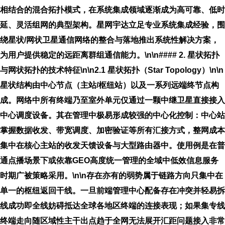
相结合的混合拓扑模式，在系统集成领域逐渐成为高可靠、低时
延、灵活组网的典型架构。星网宇达立足专业系统集成经验，围
绕星状/网状卫星通信网络的整合与落地推出系统性解决方案，
为用户提供稳定的远距离群组通信能力。\n\n#### 2. 星状拓扑
与网状拓扑的技术特征\n\n
2.1 星状拓扑（Star Topology）
\n\n
星状结构由中心节点（主站/枢纽站）以及一系列远端终节点构
成。网络中所有终端乃至室外单元仅通过一颗中继卫星直接接入
中心调度设备。其在管理中极易形成较强的中心化控制：中心站
掌握数据收发、带宽调度、加密验证等所有汇接方式，整网成本
集中在核心主站的收发天馈设备与大型路由器中。使用例是在普
通点播场景下或依靠GEO高度统一管理的全域中低效信息服务
时期广被策略采用。\n\n存在亦有的弱势属于链路方向只集中在
单一的枢纽返回干线。一旦前端管理中心配备存在冲突并轻易拆
线成功即全线妨碍抵达全球各地区终端的连接表现；如果集专线
终端走向随区域性主干出点趋于全网无法展开汇距问题接入非常