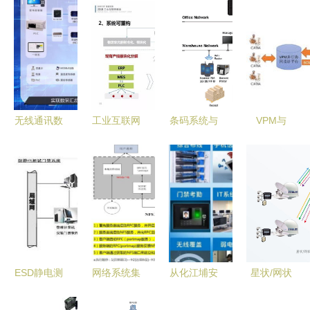
无线通讯数
工业互联网
条码系统与
VPM与
据采集DTU
信息物理系
ERP系统集
Windchill集
工业网关
统测试床中
成方案 网
成方案的研
从4G/串口
的网络系统
络系统集成
究与实现
到LoRa的
集成实践
实践
基于2016
网络系统集
——以刘棣
产品创新数
成与性能验
斐团队工作
字化的探索
证
为例
ESD静电测
网络系统集
从化江埔安
星状/网状
试门禁系统
成中的NFS
防弱电与智
卫星通信网